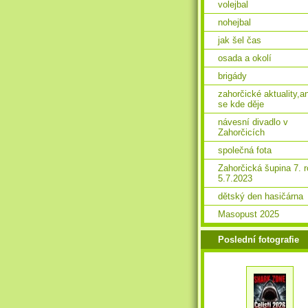
volejbal
nohejbal
jak šel čas
osada a okolí
brigády
zahorčické aktuality,a
se kde děje
návesní divadlo v
Zahorčicích
společná fota
Zahorčická šupina 7. 
5.7.2023
dětský den hasičárna
Masopust 2025
Poslední fotografie