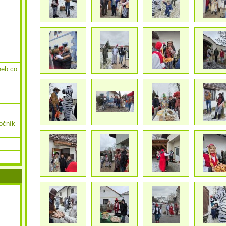
neb co
ročník