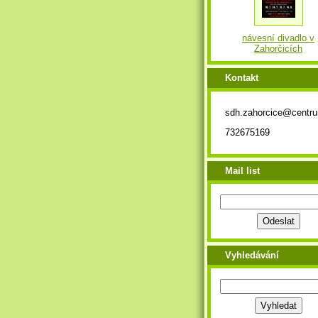
návesní divadlo v
Zahorčicích
Kontakt
sdh.zahorcice@centr
732675169
Mail list
Vyhledávání