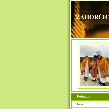
ZAHORČICE - 
Fotoalbum
hasiči