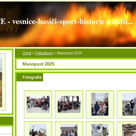
vesnice-hasiči-sport-historie a další...
Úvod
»
Fotoalbum
»
Masopust 2025
Masopust 2025
Fotografie