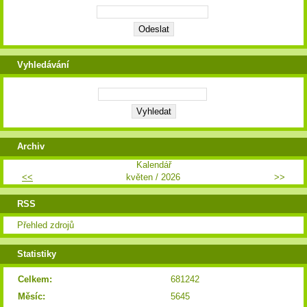
Vyhledávání
Archiv
Kalendář
<<
květen / 2026
>>
RSS
Přehled zdrojů
Statistiky
Celkem:
681242
Měsíc:
5645