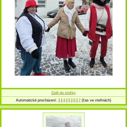
Zpět do složky
Automatické procházení:
3
|
4
|
5
|
6
|
7
(čas ve vteřinách)