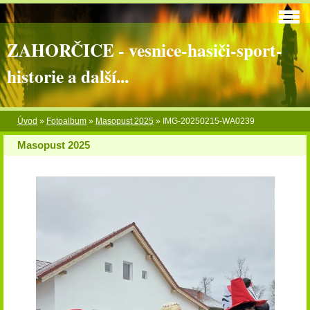
ZAHORČICE - vesnice-hasiči-sport-
historie a další...
Úvod
»
Fotoalbum
»
Masopust 2025
»
IMG-20250215-WA0239
Masopust 2025