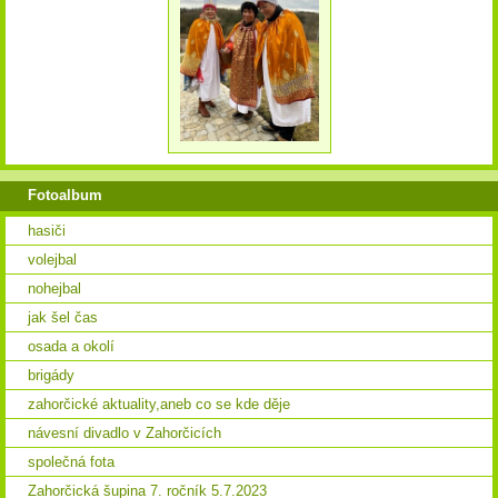
Fotoalbum
hasiči
volejbal
nohejbal
jak šel čas
osada a okolí
brigády
zahorčické aktuality,aneb co se kde děje
návesní divadlo v Zahorčicích
společná fota
Zahorčická šupina 7. ročník 5.7.2023