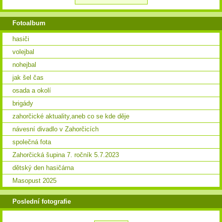
Fotoalbum
hasiči
volejbal
nohejbal
jak šel čas
osada a okolí
brigády
zahorčické aktuality,aneb co se kde děje
návesní divadlo v Zahorčicích
společná fota
Zahorčická šupina 7. ročník 5.7.2023
dětský den hasičárna
Masopust 2025
Poslední fotografie