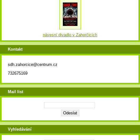
návesní divadlo v Zahorčicích
Kontakt
sdh.zahorcice@centrum.cz
732675169
Mail list
Vyhledávání