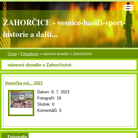
ZAHORČICE - vesnice-hasiči-sport-
historie a další...
Úvod
»
Fotoalbum
»
návesní divadlo v Zahorčicích
návesní divadlo v Zahorčicích
Vesnička má... 2023
Datum:
8. 7. 2023
Fotografií:
19
Složek:
0
Komentářů:
0
Fotografie