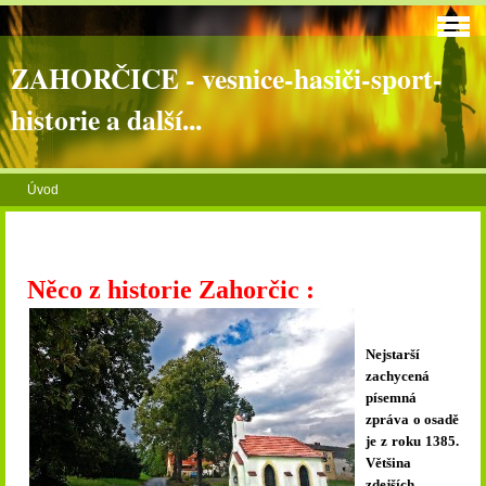
ZAHORČICE - vesnice-hasiči-sport-
historie a další...
Úvod
Něco z historie Za
horčic :
Nejstarší
zachycená
písemná
zpráva o osadě
je z roku 1385.
Většina
zdejších