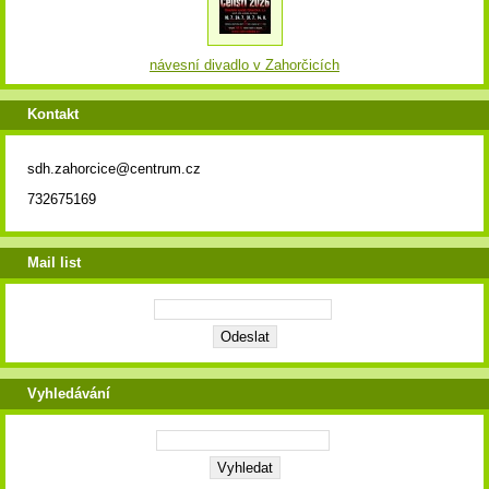
návesní divadlo v Zahorčicích
Kontakt
sdh.zahorcice@centrum.cz
732675169
Mail list
Vyhledávání