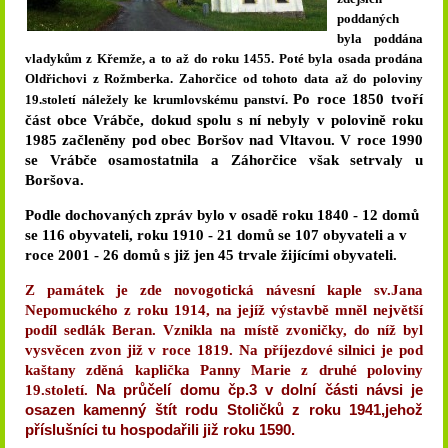
poddaných
byla poddána
vladykům z Křemže, a to až do roku 1455. Poté byla osada prodána
Oldřichovi z Rožmberka. Zahorčice od tohoto data až do poloviny
Po roce 1850 tvoří
19.století náležely ke krumlovskému panství.
část obce Vrábče, dokud spolu s ní nebyly v polovině roku
1985 začleněny pod obec Boršov nad Vltavou. V roce 1990
se Vrábče osamostatnila a Záhorčice však setrvaly u
Boršova.
Podle dochovaných zpráv bylo v osadě roku 1840 - 12 domů
se 116 obyvateli, roku 1910 - 21 domů se 107 obyvateli a v
roce 2001 - 26 domů s již jen 45 trvale žijícími obyvateli.
Z památek je zde novogotická návesní kaple sv.Jana
Nepomuckého z roku 1914, na jejíž výstavbě mněl největší
podíl sedlák Beran. Vznikla na místě zvoničky, do níž byl
vysvěcen zvon již v roce 1819. Na příjezdové silnici je pod
kaštany zděná kaplička Panny Marie z druhé poloviny
Na průčelí domu čp.3 v dolní části návsi je
19.století.
osazen kamenný štít rodu Stoličků z roku 1941,jehož
příslušníci tu hospodařili již roku 1590.