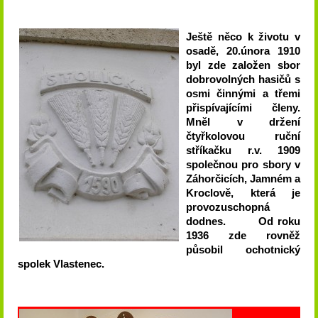
Ještě něco k životu v
osadě, 20.února 1910
byl zde založen sbor
dobrovolných hasičů s
osmi činnými a třemi
přispívajícími členy.
Mněl v držení
čtyřkolovou ruční
stříkačku r.v. 1909
společnou pro sbory v
Záhorčicích, Jamném a
Kroclově, která je
provozuschopná
dodnes. Od roku
1936 zde rovněž
působil ochotnický
spolek Vlastenec.