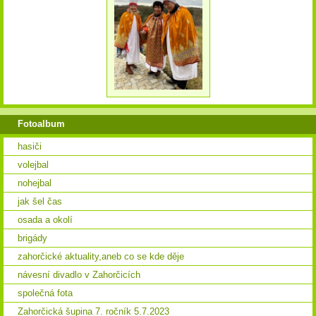
Fotoalbum
hasiči
volejbal
nohejbal
jak šel čas
osada a okolí
brigády
zahorčické aktuality,aneb co se kde děje
návesní divadlo v Zahorčicích
společná fota
Zahorčická šupina 7. ročník 5.7.2023