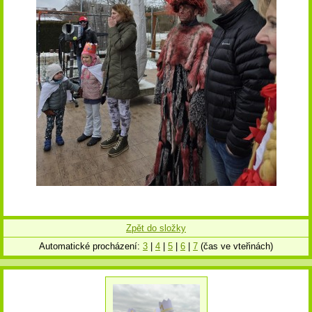
Zpět do složky
Automatické procházení:
3
|
4
|
5
|
6
|
7
(čas ve vteřinách)