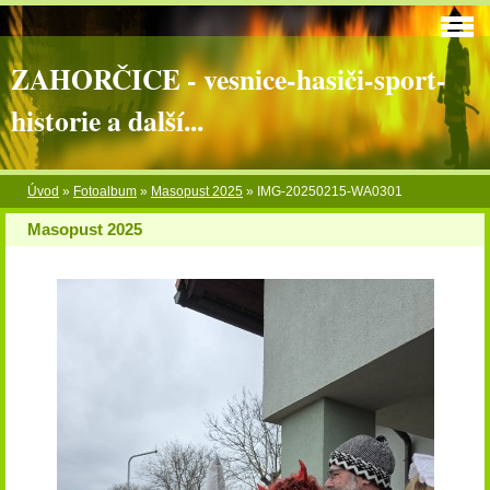
ZAHORČICE - vesnice-hasiči-sport-
historie a další...
Úvod
»
Fotoalbum
»
Masopust 2025
»
IMG-20250215-WA0301
Masopust 2025