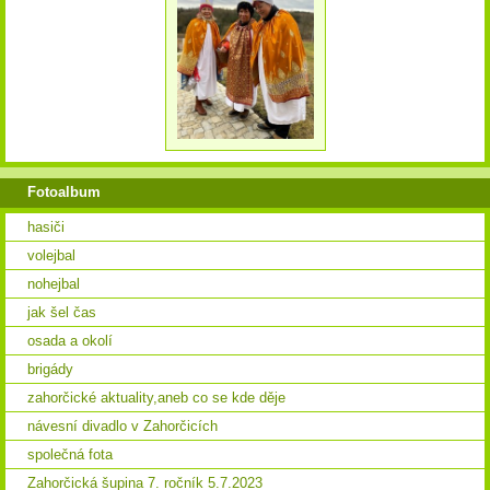
Fotoalbum
hasiči
volejbal
nohejbal
jak šel čas
osada a okolí
brigády
zahorčické aktuality,aneb co se kde děje
návesní divadlo v Zahorčicích
společná fota
Zahorčická šupina 7. ročník 5.7.2023