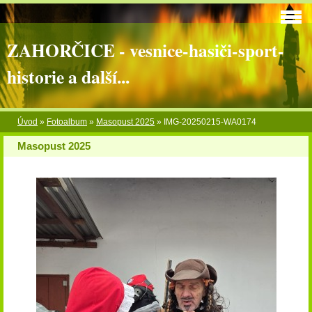
ZAHORČICE - vesnice-hasiči-sport-
historie a další...
Úvod
»
Fotoalbum
»
Masopust 2025
»
IMG-20250215-WA0174
Masopust 2025