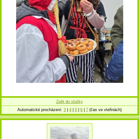
Zpět do složky
Automatické procházení:
3
|
4
|
5
|
6
|
7
(čas ve vteřinách)