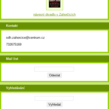
návesní divadlo v Zahorčicích
Kontakt
sdh.zahorcice@centrum.cz
732675169
Mail list
Vyhledávání