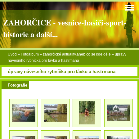
ZAHORČICE - vesnice-hasiči-sport-
historie a další...
Úvod
»
Fotoalbum
»
zahorčické aktuality,aneb co se kde děje
»
úpravy
návesního rybníčka pro lávku a hastrmana
úpravy návesního rybníčka pro lávku a hastrmana
Fotografie