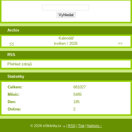
Archiv
Kalendář
<<
květen / 2026
>>
RSS
Přehled zdrojů
Statistiky
Celkem:
681027
Měsíc:
5485
Den:
185
Online:
2
© 2026 eStránky.cz
|
RSS
|
Tisk
|
Nahoru ↑