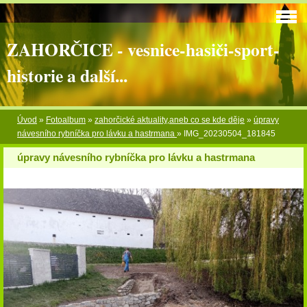
ZAHORČICE - vesnice-hasiči-sport-
historie a další...
Úvod
»
Fotoalbum
»
zahorčické aktuality,aneb co se kde děje
»
úpravy
návesního rybníčka pro lávku a hastrmana
»
IMG_20230504_181845
úpravy návesního rybníčka pro lávku a hastrmana