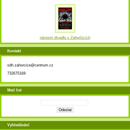
návesní divadlo v Zahorčicích
Kontakt
sdh.zahorcice@centrum.cz
732675169
Mail list
Vyhledávání