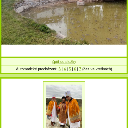
Zpět do složky
Automatické procházení:
3
|
4
|
5
|
6
|
7
(čas ve vteřinách)