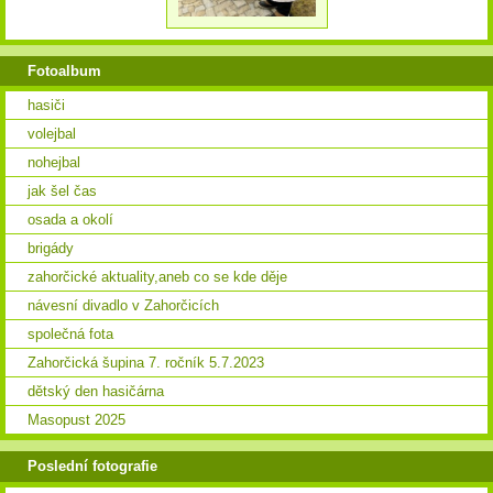
Fotoalbum
hasiči
volejbal
nohejbal
jak šel čas
osada a okolí
brigády
zahorčické aktuality,aneb co se kde děje
návesní divadlo v Zahorčicích
společná fota
Zahorčická šupina 7. ročník 5.7.2023
dětský den hasičárna
Masopust 2025
Poslední fotografie