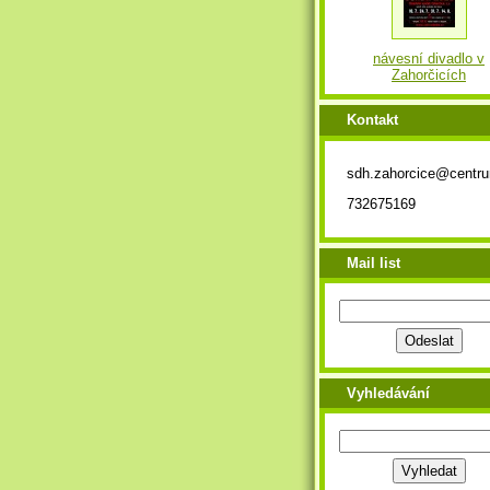
návesní divadlo v
Zahorčicích
Kontakt
sdh.zahorcice@centr
732675169
Mail list
Vyhledávání