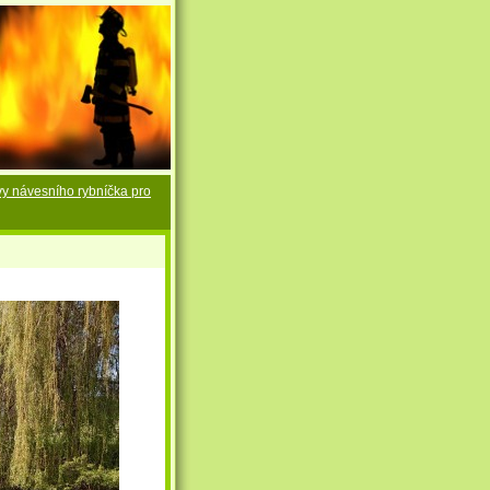
y návesního rybníčka pro