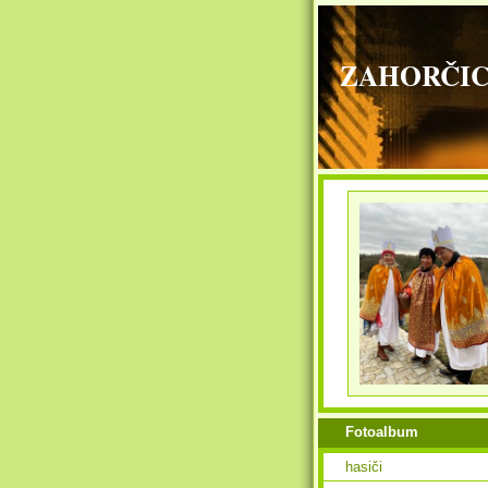
ZAHORČICE - 
Fotoalbum
hasiči