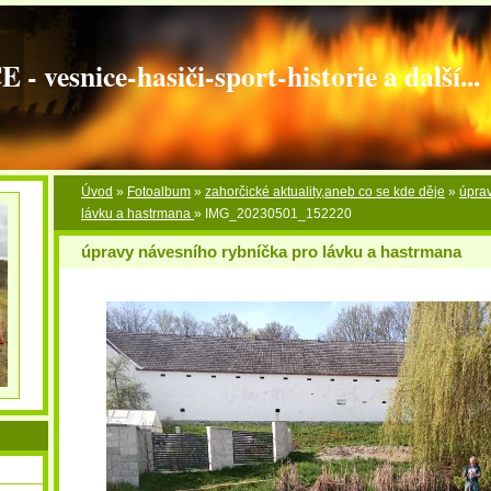
vesnice-hasiči-sport-historie a další...
Úvod
»
Fotoalbum
»
zahorčické aktuality,aneb co se kde děje
»
úprav
lávku a hastrmana
»
IMG_20230501_152220
úpravy návesního rybníčka pro lávku a hastrmana