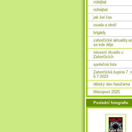
volejbal
nohejbal
jak šel čas
osada a okolí
brigády
zahorčické aktuality,a
se kde děje
návesní divadlo v
Zahorčicích
společná fota
Zahorčická šupina 7. 
5.7.2023
dětský den hasičárna
Masopust 2025
Poslední fotografie