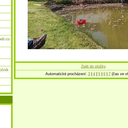
neb co
Zpět do složky
ročník
Automatické procházení:
3
|
4
|
5
|
6
|
7
(čas ve vt