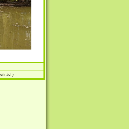
eřinách)