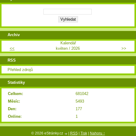
Archiv
Kalendář
<<
květen / 2026
>>
RSS
Přehled zdrojů
Statistiky
Celkem:
681042
Měsíc:
5493
Den:
177
Online:
1
© 2026 eStránky.cz
|
RSS
|
Tisk
|
Nahoru ↑