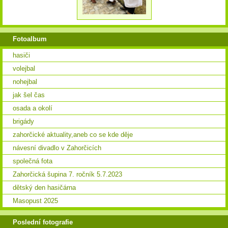
Fotoalbum
hasiči
volejbal
nohejbal
jak šel čas
osada a okolí
brigády
zahorčické aktuality,aneb co se kde děje
návesní divadlo v Zahorčicích
společná fota
Zahorčická šupina 7. ročník 5.7.2023
dětský den hasičárna
Masopust 2025
Poslední fotografie