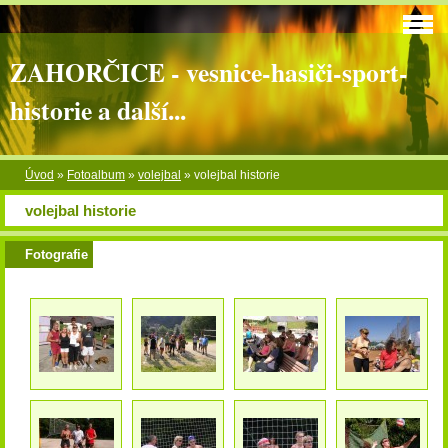
ZAHORČICE - vesnice-hasiči-sport-
historie a další...
Úvod
»
Fotoalbum
»
volejbal
»
volejbal historie
volejbal historie
Fotografie