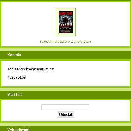
návesní divadlo v Zahorčicích
Kontakt
sdh.zahorcice@centrum.cz
732675169
Mail list
Vyhledávání