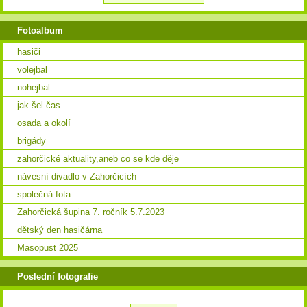
Fotoalbum
hasiči
volejbal
nohejbal
jak šel čas
osada a okolí
brigády
zahorčické aktuality,aneb co se kde děje
návesní divadlo v Zahorčicích
společná fota
Zahorčická šupina 7. ročník 5.7.2023
dětský den hasičárna
Masopust 2025
Poslední fotografie