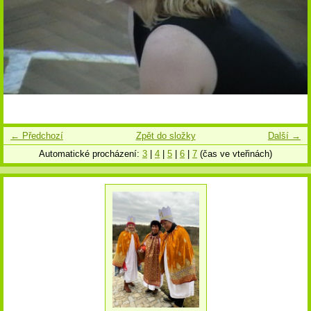
← Předchozí
Zpět do složky
Další →
Automatické procházení:
3
|
4
|
5
|
6
|
7
(čas ve vteřinách)