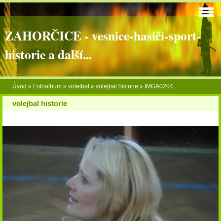
ZAHORČICE - vesnice-hasiči-sport-
historie a další...
Úvod
»
Fotoalbum
»
volejbal
»
volejbal historie
»
IMGA0204
volejbal historie