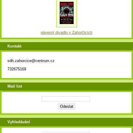
návesní divadlo v Zahorčicích
Kontakt
sdh.zahorcice@centrum.cz
732675169
Mail list
Vyhledávání