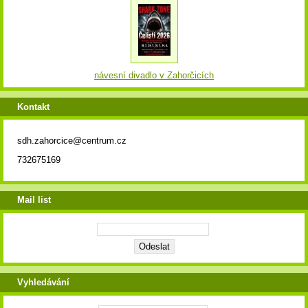
návesní divadlo v Zahorčicích
Kontakt
sdh.zahorcice@centrum.cz
732675169
Mail list
Vyhledávání