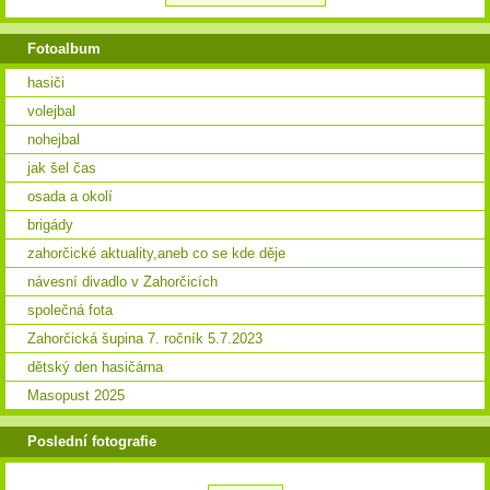
Fotoalbum
hasiči
volejbal
nohejbal
jak šel čas
osada a okolí
brigády
zahorčické aktuality,aneb co se kde děje
návesní divadlo v Zahorčicích
společná fota
Zahorčická šupina 7. ročník 5.7.2023
dětský den hasičárna
Masopust 2025
Poslední fotografie