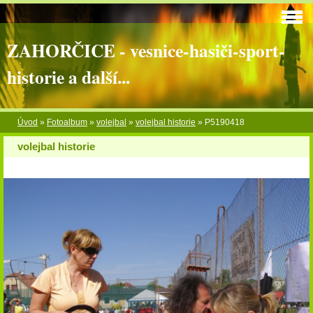
ZAHORČICE - vesnice-hasiči-sport-
historie a další...
Úvod
»
Fotoalbum
»
volejbal
»
volejbal historie
»
P5190418
volejbal historie