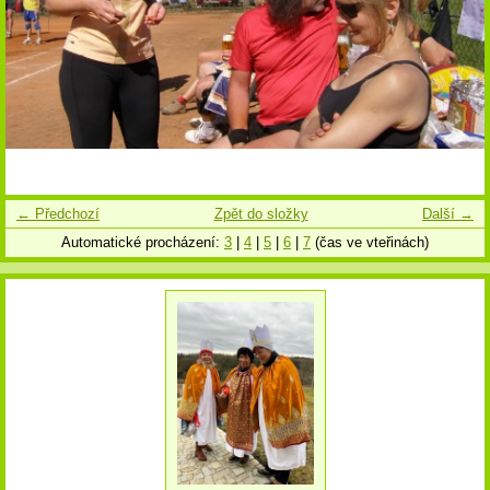
← Předchozí
Zpět do složky
Další →
Automatické procházení:
3
|
4
|
5
|
6
|
7
(čas ve vteřinách)