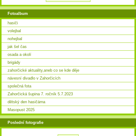
Fotoalbum
hasiči
volejbal
nohejbal
jak šel čas
osada a okolí
brigády
zahorčické aktuality,aneb co se kde děje
návesní divadlo v Zahorčicích
společná fota
Zahorčická šupina 7. ročník 5.7.2023
dětský den hasičárna
Masopust 2025
Poslední fotografie