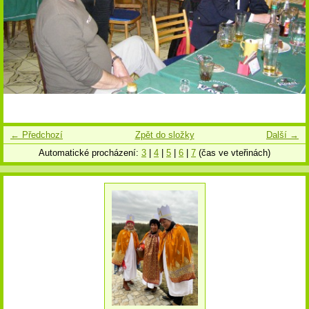
← Předchozí
Zpět do složky
Další →
Automatické procházení:
3
|
4
|
5
|
6
|
7
(čas ve vteřinách)