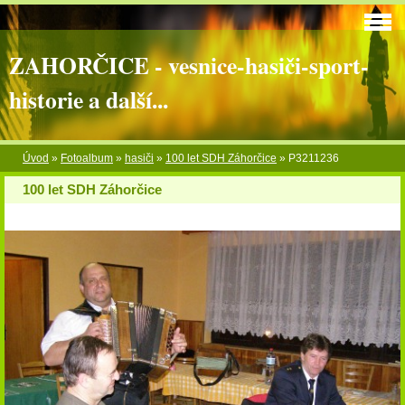
ZAHORČICE - vesnice-hasiči-sport-
historie a další...
Úvod
»
Fotoalbum
»
hasiči
»
100 let SDH Záhorčice
»
P3211236
100 let SDH Záhorčice