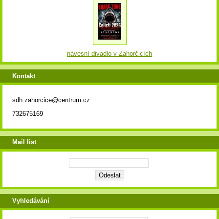
návesní divadlo v Zahorčicích
Kontakt
sdh.zahorcice@centrum.cz
732675169
Mail list
Vyhledávání