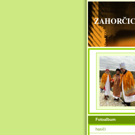
ZAHORČICE - 
Fotoalbum
hasiči