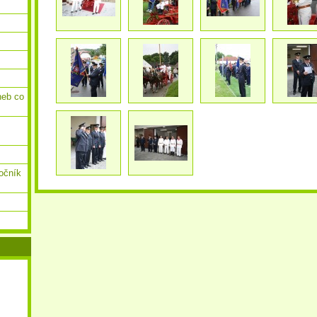
neb co
ročník