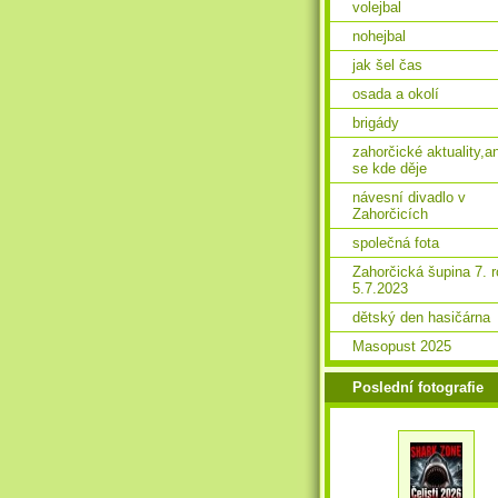
volejbal
nohejbal
jak šel čas
osada a okolí
brigády
zahorčické aktuality,a
se kde děje
návesní divadlo v
Zahorčicích
společná fota
Zahorčická šupina 7. 
5.7.2023
dětský den hasičárna
Masopust 2025
Poslední fotografie