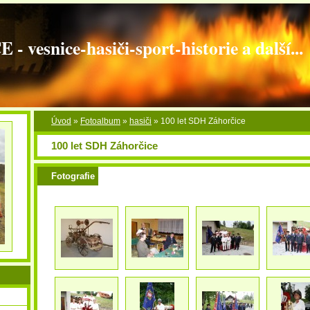
vesnice-hasiči-sport-historie a další...
Úvod
»
Fotoalbum
»
hasiči
»
100 let SDH Záhorčice
100 let SDH Záhorčice
Fotografie