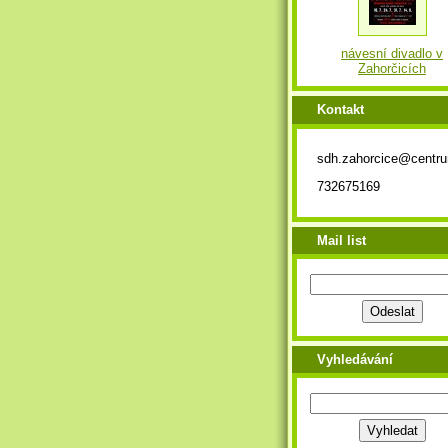
návesní divadlo v
Zahorčicích
Kontakt
sdh.zahorcice@centr
732675169
Mail list
Vyhledávání