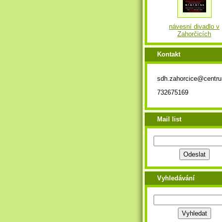
návesní divadlo v
Zahorčicích
Kontakt
sdh.zahorcice@centr
732675169
Mail list
Vyhledávání