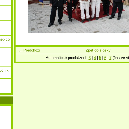
neb co
← Předchozí
Zpět do složky
Automatické procházení:
3
|
4
|
5
|
6
|
7
(čas ve vt
ročník