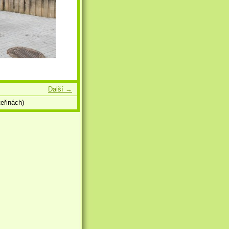
Další →
eřinách)