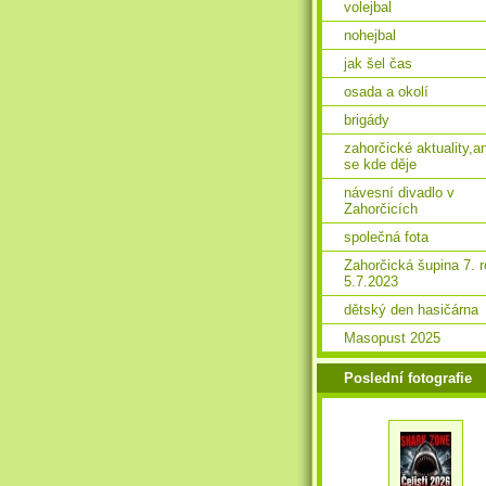
volejbal
nohejbal
jak šel čas
osada a okolí
brigády
zahorčické aktuality,a
se kde děje
návesní divadlo v
Zahorčicích
společná fota
Zahorčická šupina 7. 
5.7.2023
dětský den hasičárna
Masopust 2025
Poslední fotografie