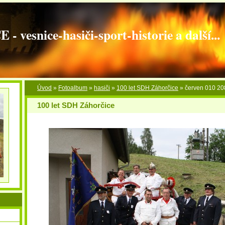
vesnice-hasiči-sport-historie a další...
Úvod
»
Fotoalbum
»
hasiči
»
100 let SDH Záhorčice
»
červen 010 20
100 let SDH Záhorčice