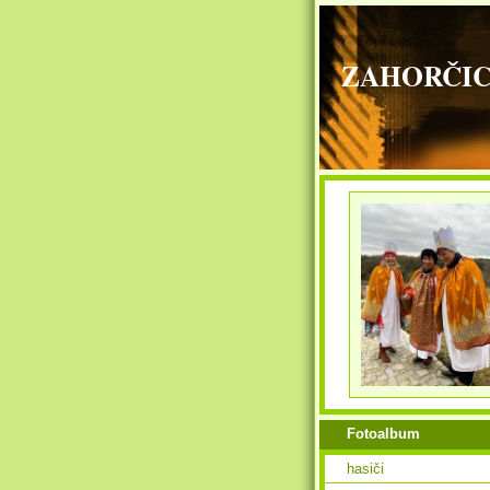
ZAHORČICE - 
Fotoalbum
hasiči