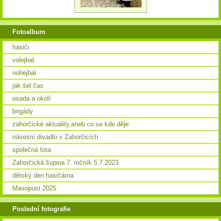
Fotoalbum
hasiči
volejbal
nohejbal
jak šel čas
osada a okolí
brigády
zahorčické aktuality,aneb co se kde děje
návesní divadlo v Zahorčicích
společná fota
Zahorčická šupina 7. ročník 5.7.2023
dětský den hasičárna
Masopust 2025
Poslední fotografie