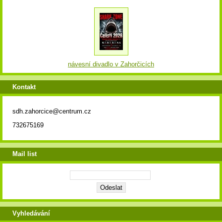
návesní divadlo v Zahorčicích
Kontakt
sdh.zahorcice@centrum.cz
732675169
Mail list
Vyhledávání