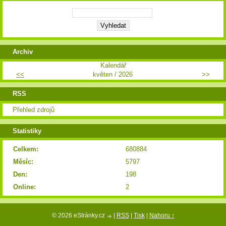
Archiv
Kalendář
<<
květen / 2026
>>
RSS
Přehled zdrojů
Statistiky
Celkem:
680884
Měsíc:
5797
Den:
198
Online:
2
© 2026 eStránky.cz
|
RSS
|
Tisk
|
Nahoru ↑