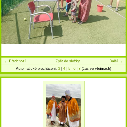
← Předchozí
Zpět do složky
Další →
Automatické procházení:
3
|
4
|
5
|
6
|
7
(čas ve vteřinách)