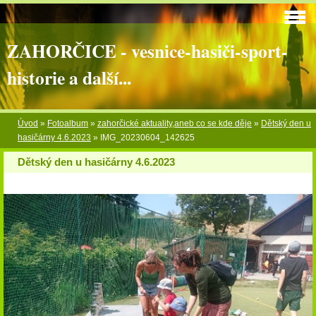
ZAHORČICE - vesnice-hasiči-sport-
historie a další...
Úvod
»
Fotoalbum
»
zahorčické aktuality,aneb co se kde děje
»
Dětský den u
hasičárny 4.6.2023
»
IMG_20230604_142625
Dětský den u hasičárny 4.6.2023