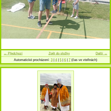
← Předchozí
Zpět do složky
Další →
Automatické procházení:
3
|
4
|
5
|
6
|
7
(čas ve vteřinách)