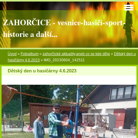
ZAHORČICE - vesnice-hasiči-sport-
historie a další...
Úvod
»
Fotoalbum
»
zahorčické aktuality,aneb co se kde děje
»
Dětský den u
hasičárny 4.6.2023
»
IMG_20230604_142511
Dětský den u hasičárny 4.6.2023