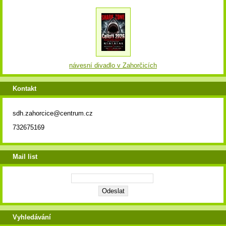
návesní divadlo v Zahorčicích
Kontakt
sdh.zahorcice@centrum.cz
732675169
Mail list
Vyhledávání