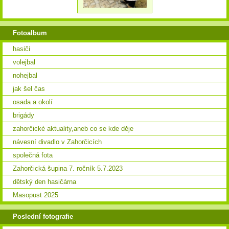
Fotoalbum
hasiči
volejbal
nohejbal
jak šel čas
osada a okolí
brigády
zahorčické aktuality,aneb co se kde děje
návesní divadlo v Zahorčicích
společná fota
Zahorčická šupina 7. ročník 5.7.2023
dětský den hasičárna
Masopust 2025
Poslední fotografie