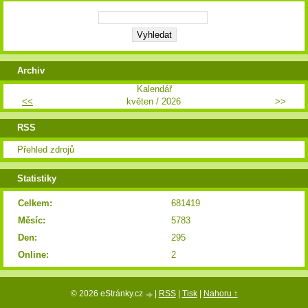
Archiv
Kalendář
<<
květen / 2026
>>
RSS
Přehled zdrojů
Statistiky
Celkem:
681419
Měsíc:
5783
Den:
295
Online:
2
© 2026 eStránky.cz
|
RSS
|
Tisk
|
Nahoru ↑