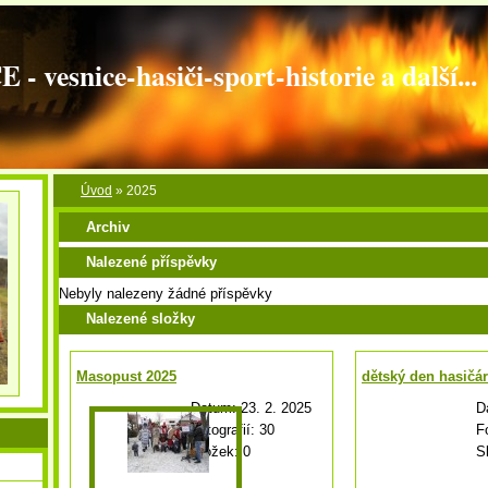
vesnice-hasiči-sport-historie a další...
Úvod
»
2025
Archiv
Nalezené příspěvky
Nebyly nalezeny žádné příspěvky
Nalezené složky
Masopust 2025
dětský den hasičár
Datum:
23. 2. 2025
D
Fotografií:
30
F
Složek:
0
S