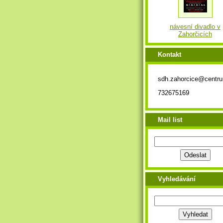
návesní divadlo v
Zahorčicích
Kontakt
sdh.zahorcice@centr
732675169
Mail list
Vyhledávání