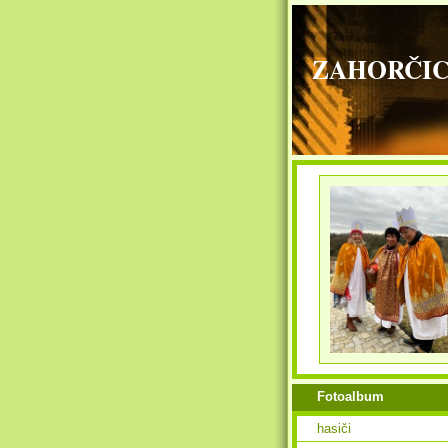
ZAHORČICE - 
Fotoalbum
hasiči