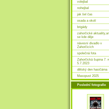
volejbal
nohejbal
jak šel čas
osada a okolí
brigády
zahorčické aktuality,a
se kde děje
návesní divadlo v
Zahorčicích
společná fota
Zahorčická šupina 7. 
5.7.2023
dětský den hasičárna
Masopust 2025
Poslední fotografie