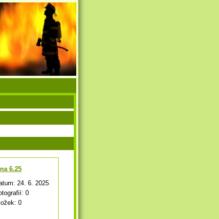
na 6.25
atum:
24. 6. 2025
otografií:
0
ložek:
0