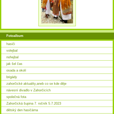
Fotoalbum
hasiči
volejbal
nohejbal
jak šel čas
osada a okolí
brigády
zahorčické aktuality,aneb co se kde děje
návesní divadlo v Zahorčicích
společná fota
Zahorčická šupina 7. ročník 5.7.2023
dětský den hasičárna