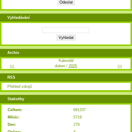
Vyhledávání
Archiv
Kalendář
<<
duben /
2025
>>
RSS
Přehled zdrojů
Statistiky
Celkem:
681337
Měsíc:
5719
Den:
279
Online:
4