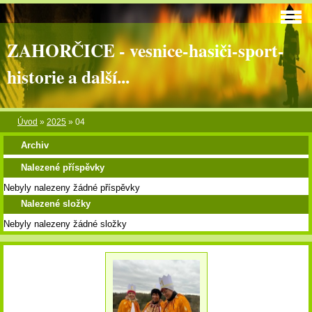
ZAHORČICE - vesnice-hasiči-sport-
historie a další...
Úvod
»
2025
»
04
Archiv
Nalezené příspěvky
Nebyly nalezeny žádné příspěvky
Nalezené složky
Nebyly nalezeny žádné složky