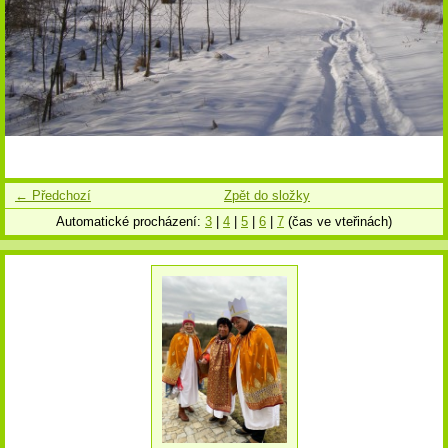
← Předchozí
Zpět do složky
Automatické procházení:
3
|
4
|
5
|
6
|
7
(čas ve vteřinách)