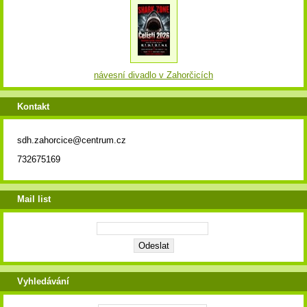
návesní divadlo v Zahorčicích
Kontakt
sdh.zahorcice@centrum.cz
732675169
Mail list
Vyhledávání