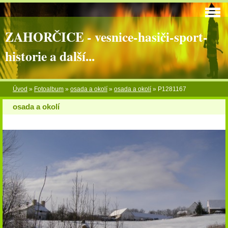
ZAHORČICE - vesnice-hasiči-sport-
historie a další...
Úvod
»
Fotoalbum
»
osada a okolí
»
osada a okolí
»
P1281167
osada a okolí