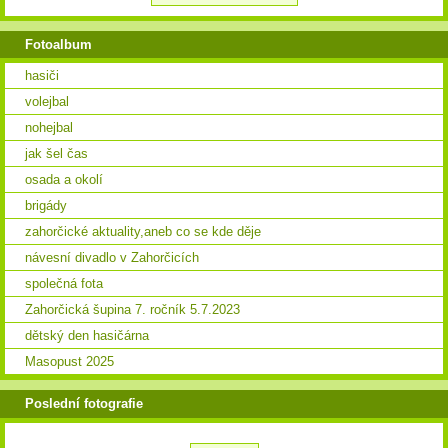
Fotoalbum
hasiči
volejbal
nohejbal
jak šel čas
osada a okolí
brigády
zahorčické aktuality,aneb co se kde děje
návesní divadlo v Zahorčicích
společná fota
Zahorčická šupina 7. ročník 5.7.2023
dětský den hasičárna
Masopust 2025
Poslední fotografie