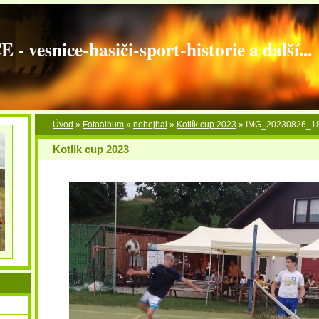
vesnice-hasiči-sport-historie a další...
Úvod
»
Fotoalbum
»
nohejbal
»
Kotlík cup 2023
»
IMG_20230826_1
Kotlík cup 2023