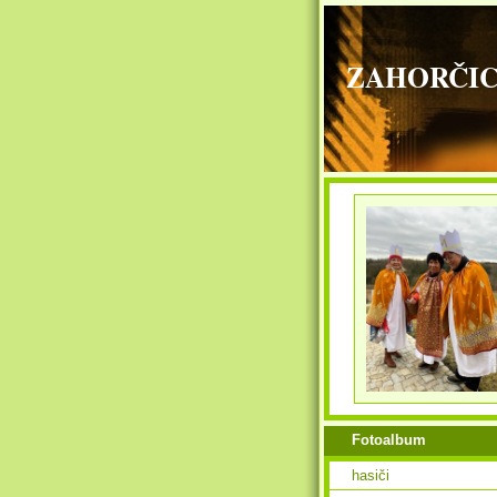
ZAHORČICE - 
Fotoalbum
hasiči