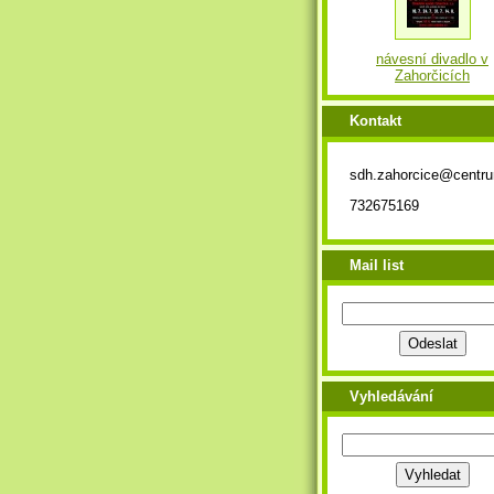
návesní divadlo v
Zahorčicích
Kontakt
sdh.zahorcice@centr
732675169
Mail list
Vyhledávání