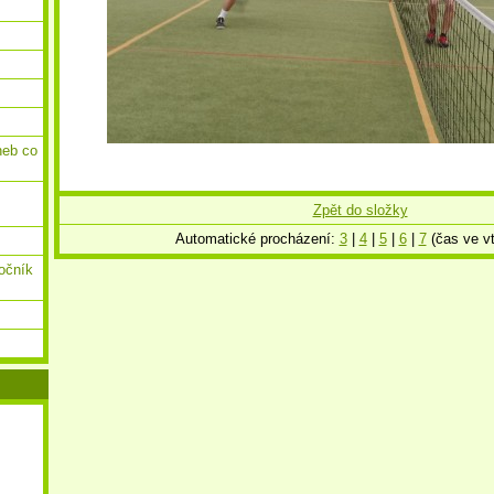
neb co
Zpět do složky
Automatické procházení:
3
|
4
|
5
|
6
|
7
(čas ve vt
ročník