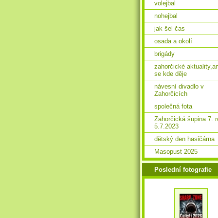
volejbal
nohejbal
jak šel čas
osada a okolí
brigády
zahorčické aktuality,a
se kde děje
návesní divadlo v
Zahorčicích
společná fota
Zahorčická šupina 7. 
5.7.2023
dětský den hasičárna
Masopust 2025
Poslední fotografie