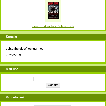
návesní divadlo v Zahorčicích
Kontakt
sdh.zahorcice@centrum.cz
732675169
Mail list
Vyhledávání