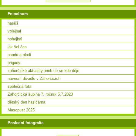
Fotoalbum
hasiči
volejbal
nohejbal
jak šel čas
osada a okolí
brigády
zahorčické aktuality,aneb co se kde děje
návesní divadlo v Zahorčicích
společná fota
Zahorčická šupina 7. ročník 5.7.2023
dětský den hasičárna
Masopust 2025
Poslední fotografie