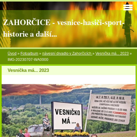
ZAHORČICE - vesnice-hasiči-sport-
historie a další...
Úvod
»
Fotoalbum
»
návesní divadlo v Zahorčicích
»
Vesnička má... 2023
»
IMG-20230707-WA0000
Vesnička má... 2023