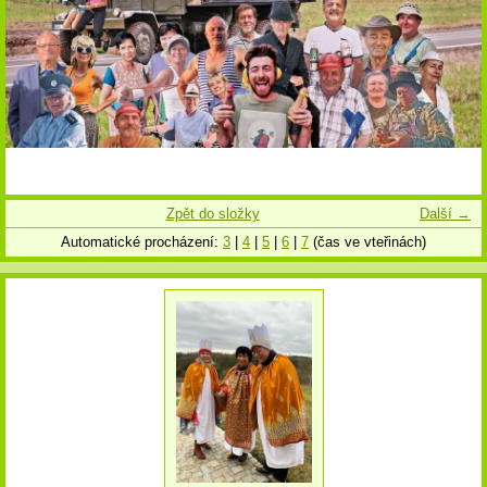
Zpět do složky
Další →
Automatické procházení:
3
|
4
|
5
|
6
|
7
(čas ve vteřinách)