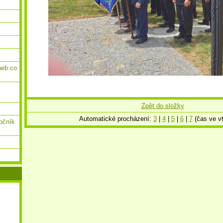
neb co
Zpět do složky
Automatické procházení:
3
|
4
|
5
|
6
|
7
(čas ve vt
ročník