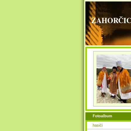
ZAHORČICE - 
Fotoalbum
hasiči