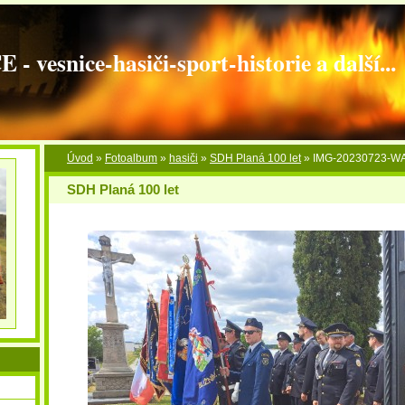
vesnice-hasiči-sport-historie a další...
Úvod
»
Fotoalbum
»
hasiči
»
SDH Planá 100 let
»
IMG-20230723-W
SDH Planá 100 let