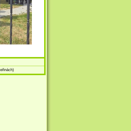
eřinách)