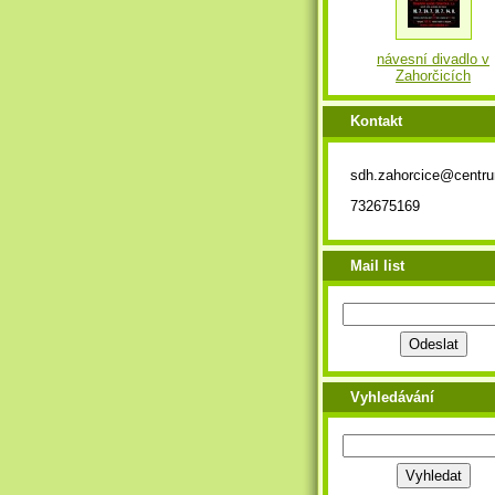
návesní divadlo v
Zahorčicích
Kontakt
sdh.zahorcice@centr
732675169
Mail list
Vyhledávání