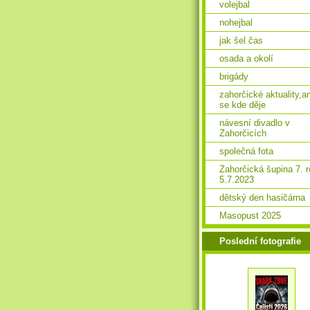
volejbal
nohejbal
jak šel čas
osada a okolí
brigády
zahorčické aktuality,a
se kde děje
návesní divadlo v
Zahorčicích
společná fota
Zahorčická šupina 7. 
5.7.2023
dětský den hasičárna
Masopust 2025
Poslední fotografie