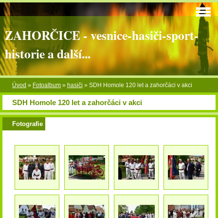
ZAHORČICE - vesnice-hasiči-sport-
historie a další...
Úvod
»
Fotoalbum
»
hasiči
»
SDH Homole 120 let a zahorčáci v akci
SDH Homole 120 let a zahorčáci v akci
Fotografie