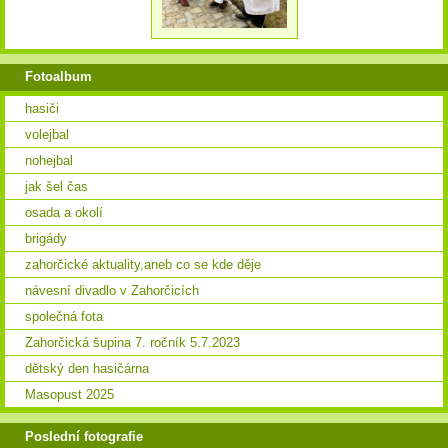
Fotoalbum
hasiči
volejbal
nohejbal
jak šel čas
osada a okolí
brigády
zahorčické aktuality,aneb co se kde děje
návesní divadlo v Zahorčicích
společná fota
Zahorčická šupina 7. ročník 5.7.2023
dětský den hasičárna
Masopust 2025
Poslední fotografie