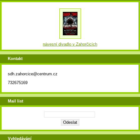
návesní divadlo v Zahorčicích
Kontakt
sdh.zahorcice@centrum.cz
732675169
Mail list
Vyhledávání