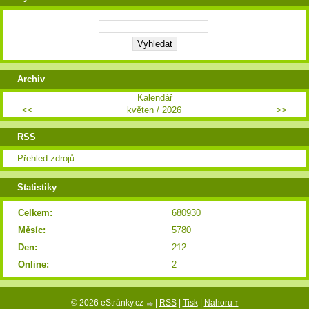
Archiv
Kalendář
<<
květen / 2026
>>
RSS
Přehled zdrojů
Statistiky
Celkem:
680930
Měsíc:
5780
Den:
212
Online:
2
© 2026 eStránky.cz
|
RSS
|
Tisk
|
Nahoru ↑