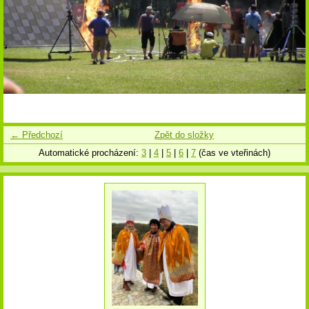
← Předchozí
Zpět do složky
Automatické procházení:
3
|
4
|
5
|
6
|
7
(čas ve vteřinách)