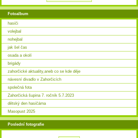
Fotoalbum
hasiči
volejbal
nohejbal
jak šel čas
osada a okolí
brigády
zahorčické aktuality,aneb co se kde děje
návesní divadlo v Zahorčicích
společná fota
Zahorčická šupina 7. ročník 5.7.2023
dětský den hasičárna
Masopust 2025
Poslední fotografie