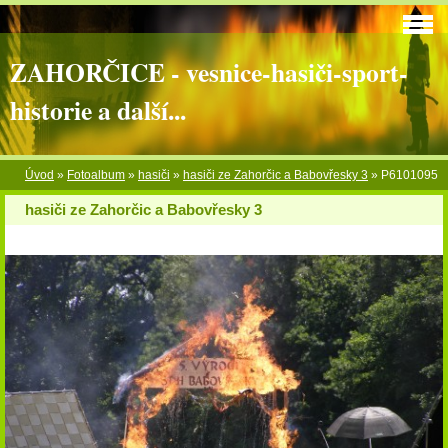
ZAHORČICE - vesnice-hasiči-sport-
historie a další...
Úvod
»
Fotoalbum
»
hasiči
»
hasiči ze Zahorčic a Babovřesky 3
»
P6101095
hasiči ze Zahorčic a Babovřesky 3