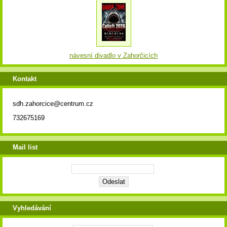
návesní divadlo v Zahorčicích
Kontakt
sdh.zahorcice@centrum.cz
732675169
Mail list
Vyhledávání