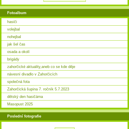
Fotoalbum
hasiči
volejbal
nohejbal
jak šel čas
osada a okolí
brigády
zahorčické aktuality,aneb co se kde děje
návesní divadlo v Zahorčicích
společná fota
Zahorčická šupina 7. ročník 5.7.2023
dětský den hasičárna
Masopust 2025
Poslední fotografie