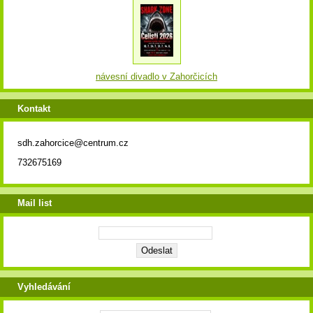
návesní divadlo v Zahorčicích
Kontakt
sdh.zahorcice@centrum.cz
732675169
Mail list
Vyhledávání