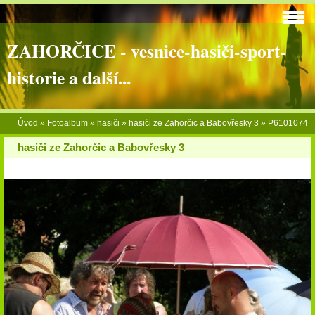
ZAHORČICE - vesnice-hasiči-sport-
historie a další...
Úvod
»
Fotoalbum
»
hasiči
»
hasiči ze Zahorčic a Babovřesky 3
»
P6101074
hasiči ze Zahorčic a Babovřesky 3