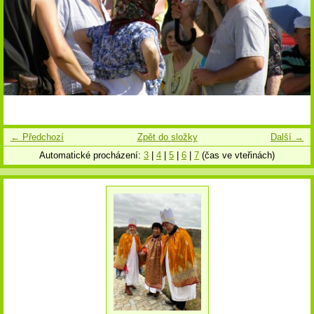
← Předchozí
Zpět do složky
Další →
Automatické procházení:
3
|
4
|
5
|
6
|
7
(čas ve vteřinách)