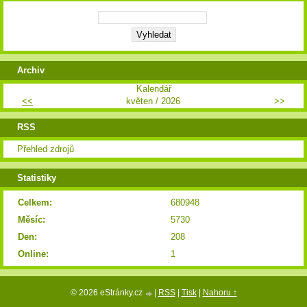
Archiv
Kalendář
<<
květen / 2026
>>
RSS
Přehled zdrojů
Statistiky
Celkem:
680948
Měsíc:
5730
Den:
208
Online:
1
© 2026 eStránky.cz
|
RSS
|
Tisk
|
Nahoru ↑