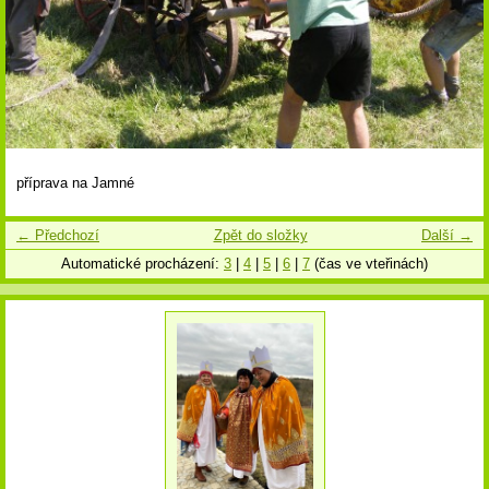
příprava na Jamné
← Předchozí
Zpět do složky
Další →
Automatické procházení:
3
|
4
|
5
|
6
|
7
(čas ve vteřinách)