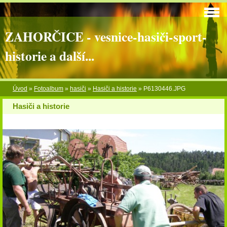
ZAHORČICE - vesnice-hasiči-sport-
historie a další...
Úvod
»
Fotoalbum
»
hasiči
»
Hasiči a historie
»
P6130446.JPG
Hasiči a historie