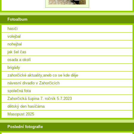
Fotoalbum
hasiči
volejbal
nohejbal
jak šel čas
osada a okolí
brigády
zahorčické aktuality,aneb co se kde děje
návesní divadlo v Zahorčicích
společná fota
Zahorčická šupina 7. ročník 5.7.2023
dětský den hasičárna
Masopust 2025
Poslední fotografie