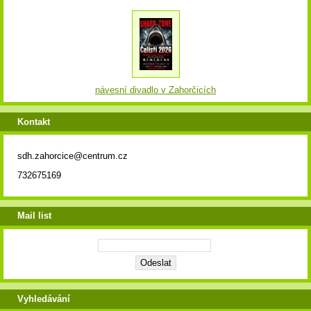
návesní divadlo v Zahorčicích
Kontakt
sdh.zahorcice@centrum.cz
732675169
Mail list
Vyhledávání