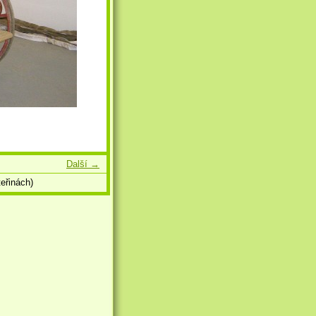
Další →
eřinách)