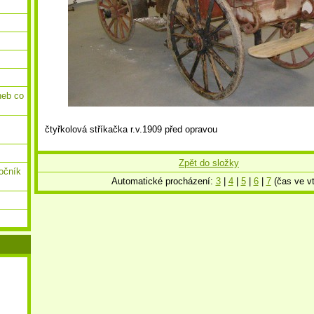
neb co
čtyřkolová stříkačka r.v.1909 před opravou
Zpět do složky
ročník
Automatické procházení:
3
|
4
|
5
|
6
|
7
(čas ve vt