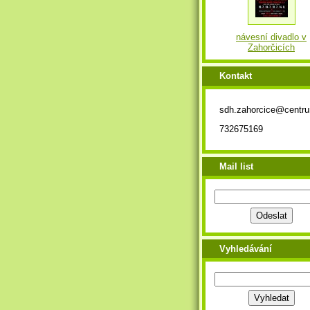
návesní divadlo v
Zahorčicích
Kontakt
sdh.zahorcice@centr
732675169
Mail list
Vyhledávání