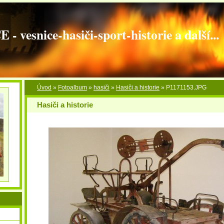
vesnice-hasiči-sport-historie a další...
Úvod
»
Fotoalbum
»
hasiči
»
Hasiči a historie
»
P1171153.JPG
Hasiči a historie