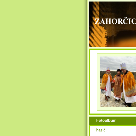
ZAHORČICE - 
Fotoalbum
hasiči