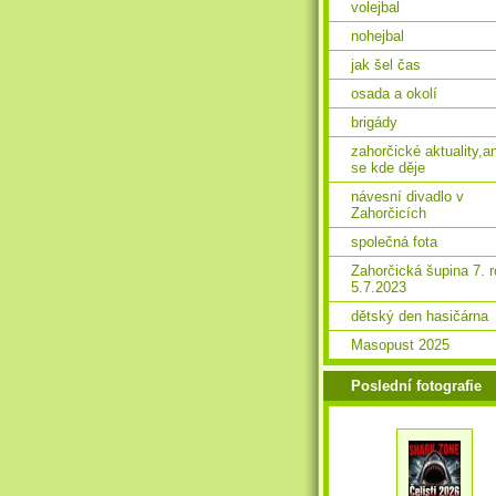
volejbal
nohejbal
jak šel čas
osada a okolí
brigády
zahorčické aktuality,a
se kde děje
návesní divadlo v
Zahorčicích
společná fota
Zahorčická šupina 7. 
5.7.2023
dětský den hasičárna
Masopust 2025
Poslední fotografie