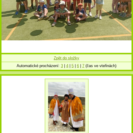
Zpět do složky
Automatické procházení:
3
|
4
|
5
|
6
|
7
(čas ve vteřinách)