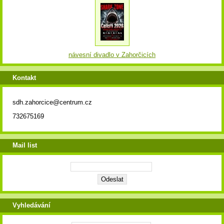
návesní divadlo v Zahorčicích
Kontakt
sdh.zahorcice@centrum.cz
732675169
Mail list
Vyhledávání