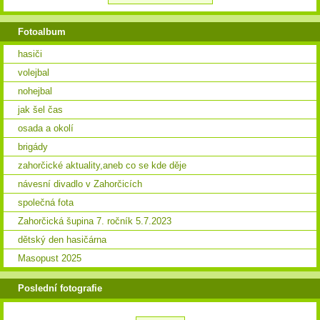
Fotoalbum
hasiči
volejbal
nohejbal
jak šel čas
osada a okolí
brigády
zahorčické aktuality,aneb co se kde děje
návesní divadlo v Zahorčicích
společná fota
Zahorčická šupina 7. ročník 5.7.2023
dětský den hasičárna
Masopust 2025
Poslední fotografie