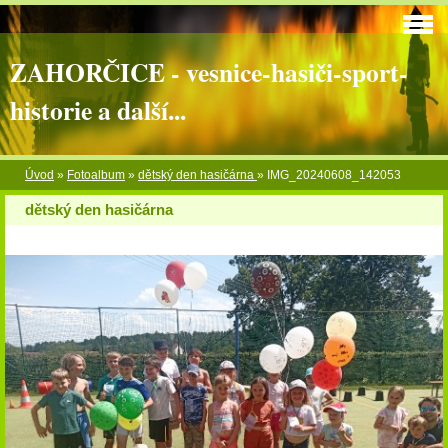
ZAHORČICE - vesnice-hasiči-sport-
historie a další...
Úvod
»
Fotoalbum
»
dětský den hasičárna
»
IMG_20240608_142053
dětský den hasičárna