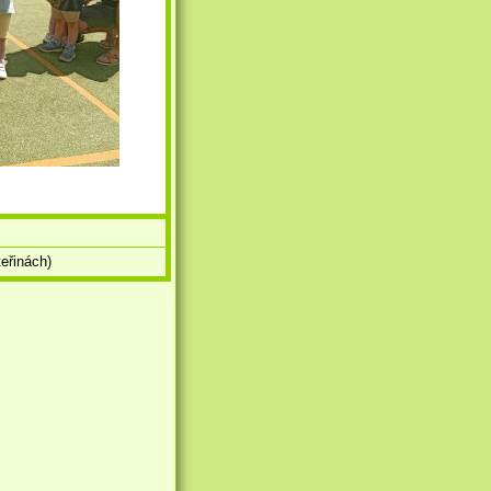
eřinách)