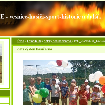
vesnice-hasiči-sport-historie a další...
Úvod
»
Fotoalbum
»
dětský den hasičárna
»
IMG_20240608_14204
dětský den hasičárna