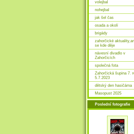
volejbal
nohejbal
jak šel čas
osada a okolí
brigády
zahorčické aktuality,a
se kde děje
návesní divadlo v
Zahorčicích
společná fota
Zahorčická šupina 7. 
5.7.2023
dětský den hasičárna
Masopust 2025
Poslední fotografie