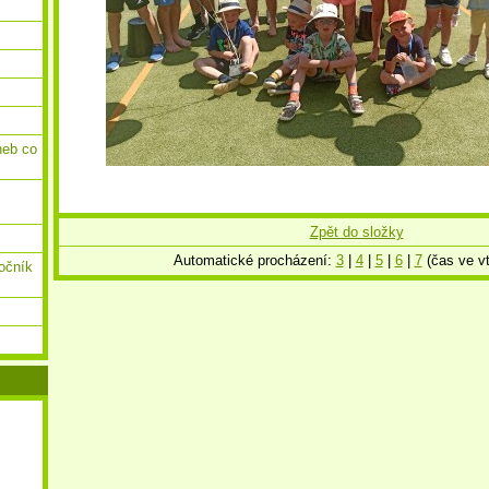
neb co
Zpět do složky
Automatické procházení:
3
|
4
|
5
|
6
|
7
(čas ve vt
ročník