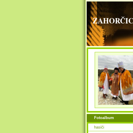
ZAHORČICE - 
Fotoalbum
hasiči