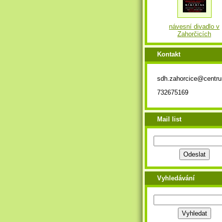
návesní divadlo v
Zahorčicích
Kontakt
sdh.zahorcice@centr
732675169
Mail list
Vyhledávání