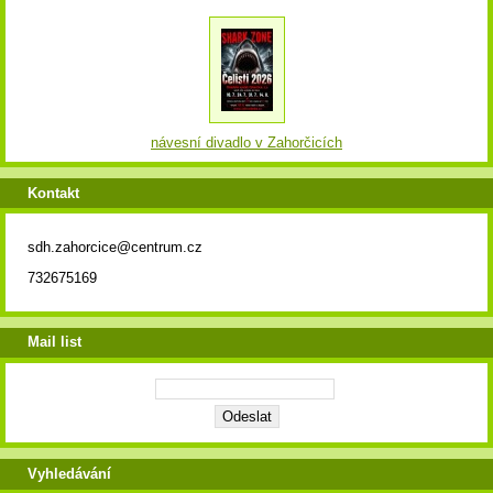
návesní divadlo v Zahorčicích
Kontakt
sdh.zahorcice@centrum.cz
732675169
Mail list
Vyhledávání