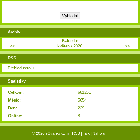
Archiv
Kalendář
<<
květen / 2026
>>
RSS
Přehled zdrojů
Statistiky
Celkem:
681251
Měsíc:
5654
Den:
229
Online:
8
© 2026 eStránky.cz
|
RSS
|
Tisk
|
Nahoru ↑