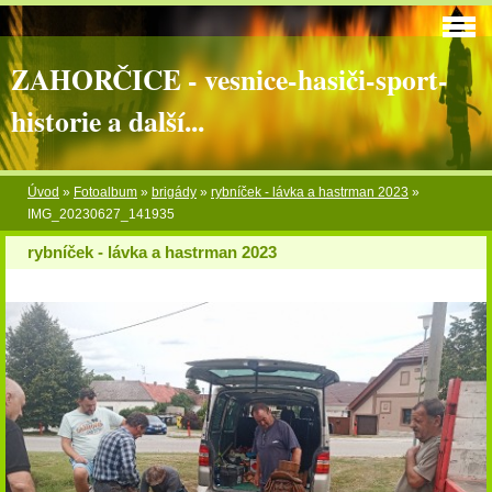
ZAHORČICE - vesnice-hasiči-sport-
historie a další...
Úvod
»
Fotoalbum
»
brigády
»
rybníček - lávka a hastrman 2023
»
IMG_20230627_141935
rybníček - lávka a hastrman 2023