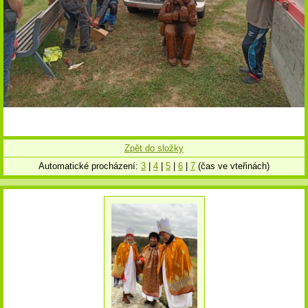
Zpět do složky
Automatické procházení:
3
|
4
|
5
|
6
|
7
(čas ve vteřinách)