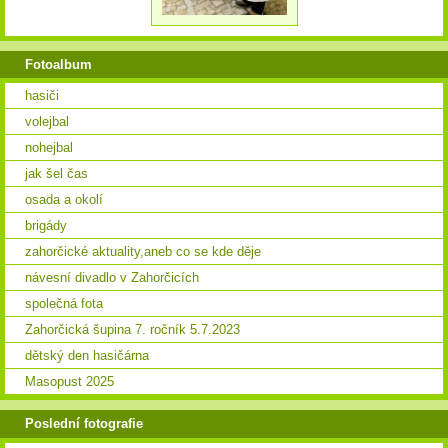
Fotoalbum
hasiči
volejbal
nohejbal
jak šel čas
osada a okolí
brigády
zahorčické aktuality,aneb co se kde děje
návesní divadlo v Zahorčicích
společná fota
Zahorčická šupina 7. ročník 5.7.2023
dětský den hasičárna
Masopust 2025
Poslední fotografie