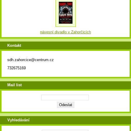
návesní divadlo v Zahorčicích
Kontakt
sdh.zahorcice@centrum.cz
732675169
Mail list
Vyhledávání