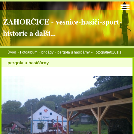
ZAHORČICE - vesnice-hasiči-sport-
historie a další...
Úvod
»
Fotoalbum
»
brigády
»
pergola u hasičárny
»
Fotografie0161[1]
pergola u hasičárny