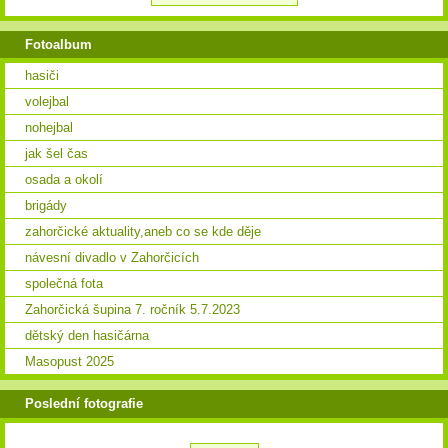
Fotoalbum
hasiči
volejbal
nohejbal
jak šel čas
osada a okolí
brigády
zahorčické aktuality,aneb co se kde děje
návesní divadlo v Zahorčicích
společná fota
Zahorčická šupina 7. ročník 5.7.2023
dětský den hasičárna
Masopust 2025
Poslední fotografie