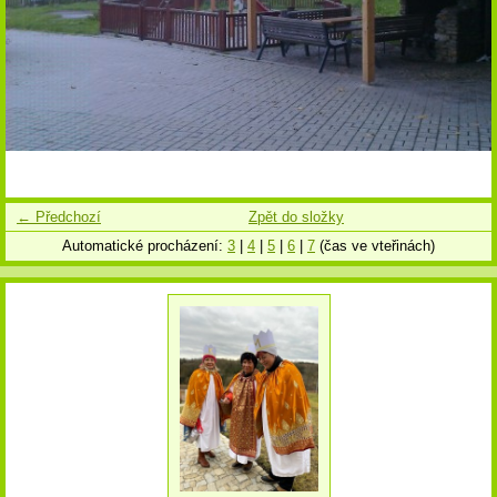
← Předchozí
Zpět do složky
Automatické procházení:
3
|
4
|
5
|
6
|
7
(čas ve vteřinách)