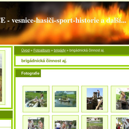
vesnice-hasiči-sport-historie a další...
Úvod
»
Fotoalbum
»
brigády
»
brigádnická činnost aj.
brigádnická činnost aj.
Fotografie