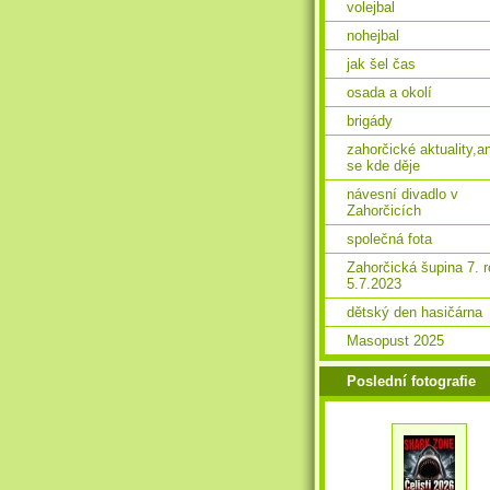
volejbal
nohejbal
jak šel čas
osada a okolí
brigády
zahorčické aktuality,a
se kde děje
návesní divadlo v
Zahorčicích
společná fota
Zahorčická šupina 7. 
5.7.2023
dětský den hasičárna
Masopust 2025
Poslední fotografie