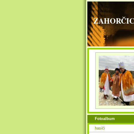
ZAHORČICE - 
Fotoalbum
hasiči