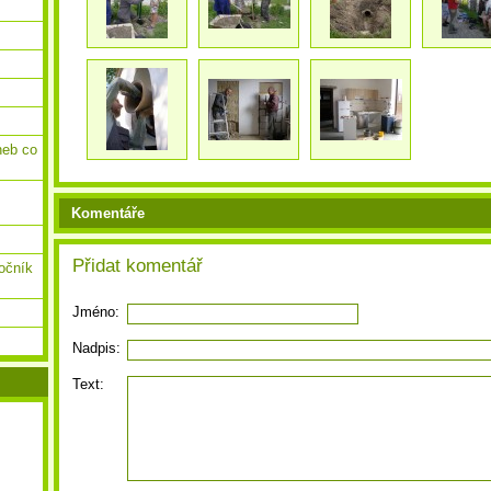
neb co
Komentáře
Přidat komentář
ročník
Jméno:
Nadpis:
Text: