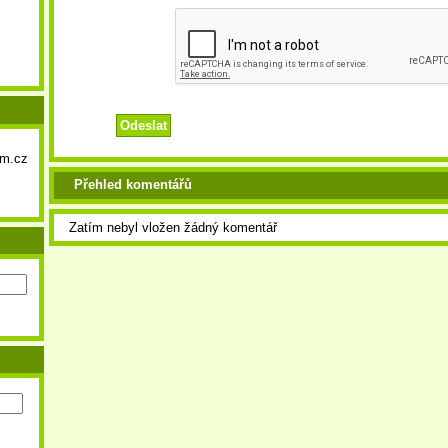
um.cz
Přehled komentářů
Zatím nebyl vložen žádný komentář