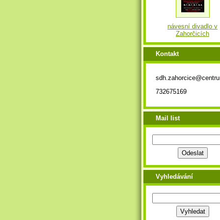
návesní divadlo v
Zahorčicích
Kontakt
sdh.zahorcice@centr
732675169
Mail list
Vyhledávání