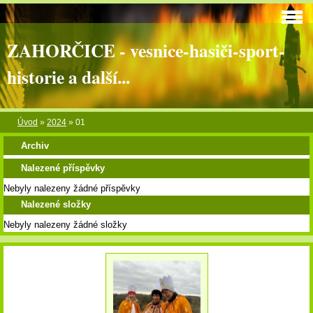
ZAHORČICE - vesnice-hasiči-sport-
historie a další...
Úvod
»
2024
»
01
Archiv
Nalezené příspěvky
Nebyly nalezeny žádné příspěvky
Nalezené složky
Nebyly nalezeny žádné složky