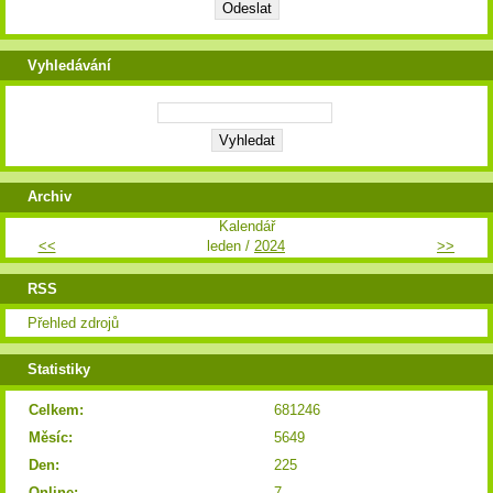
Vyhledávání
Archiv
Kalendář
<<
leden /
2024
>>
RSS
Přehled zdrojů
Statistiky
Celkem:
681246
Měsíc:
5649
Den:
225
Online:
7